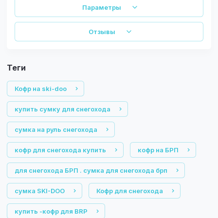
Параметры
Отзывы
теги
Кофр на ski-doo
купить сумку для снегохода
сумка на руль снегохода
кофр для снегохода купить
кофр на БРП
для снегохода БРП . сумка для снегохода брп
сумка SKI-DOO
Кофр для снегохода
купить -кофр для BRP